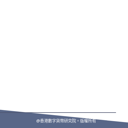
們
媒體中心
聯絡我們
新聞
852-2155 
研究報告
info@hkdc