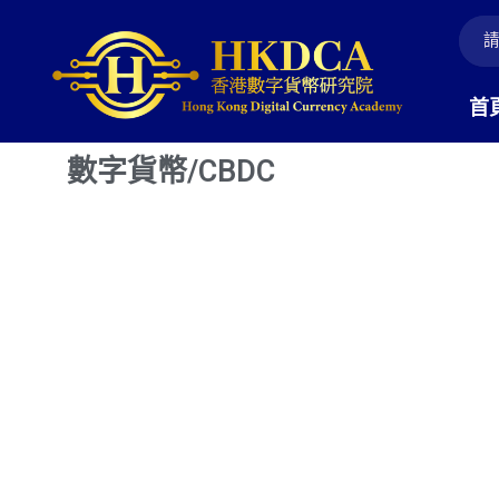
Skip
to
content
數字貨幣/CBDC